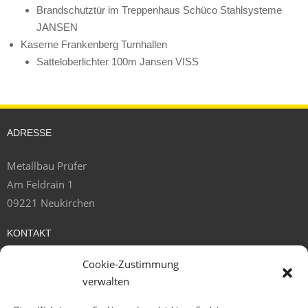
Brandschutztür im Treppenhaus Schüco Stahlsysteme
JANSEN
Kaserne Frankenberg Turnhallen
Satteloberlichter 100m Jansen VISS
ADRESSE
Metallbau Prüfer
Am Feldrain 1
09221 Neukirchen
KONTAKT
Cookie-Zustimmung
Tel.: 0371 / 77 51 80 -0
verwalten
Mail:
info@metallbau-pruefer.de